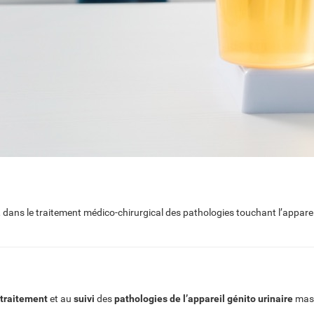
e, dans le traitement médico-chirurgical des pathologies touchant l’appare
traitement
et au
suivi
des
pathologies de l’appareil génito urinaire
mascu