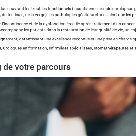
ue couvrant les troubles fonctionnels (incontinence urinaire, prolapsus gé
 du testicule, de la verge), les pathologies génito-urétrales ainsi que les p
e l’incontinence et de la dysfonction érectile après traitement d’un cance
accompagne les patients dans la restauration de leur qualité de vie, un e
t enseignement, garantissant une excellence reconnue et une prise en charge
ues, urologues en formation, infirmières spécialisées, stomathérapeutes et
g de votre parcours